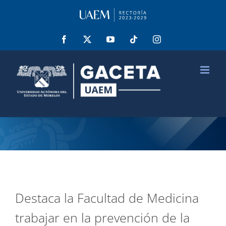
Saltar
al
contenido
Facebook
X
YouTube
Tiktok
Instagram
Destaca la Facultad de Medicina
trabajar en la prevención de la