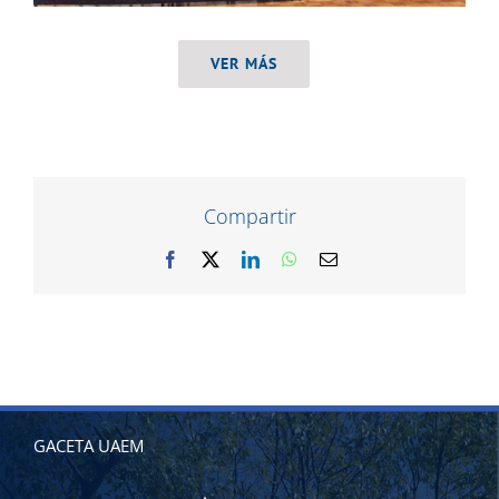
VER MÁS
Compartir
Facebook
X
LinkedIn
WhatsApp
Correo
electrónico
GACETA UAEM