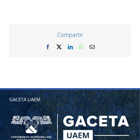
Compartir
Facebook
X
LinkedIn
WhatsApp
Correo
electrónico
GACETA UAEM