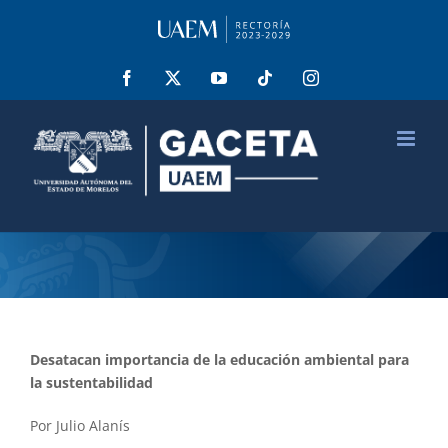
Saltar
al
contenido
Facebook
X
YouTube
Tiktok
Instagram
Desatacan importancia de la educación ambiental para
la sustentabilidad
Por Julio Alanís