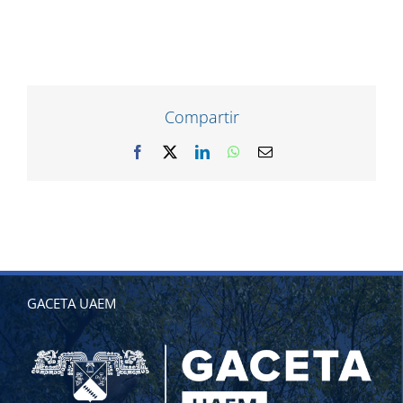
Compartir
Facebook
X
LinkedIn
WhatsApp
Correo
electrónico
GACETA UAEM