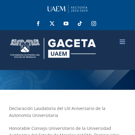
Saltar
al
contenido
Facebook
X
YouTube
Tiktok
Instagram
Declaración Laudatoria del LIV Aniversario de la
Autonomía Universitaria
Honorable Consejo Universitario de la Universidad