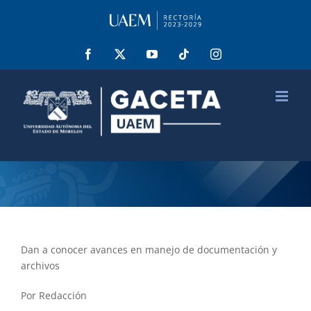
Saltar
al
contenido
Facebook
X
YouTube
Tiktok
Instagram
Dan a conocer avances en manejo de documentación y
archivos
Por Redacción