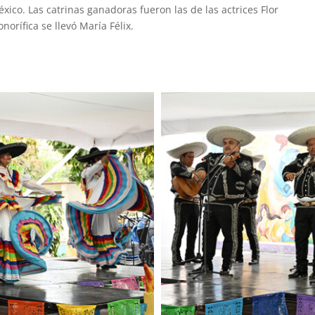
xico. Las catrinas ganadoras fueron las de las actrices Flor
norífica se llevó María Félix.