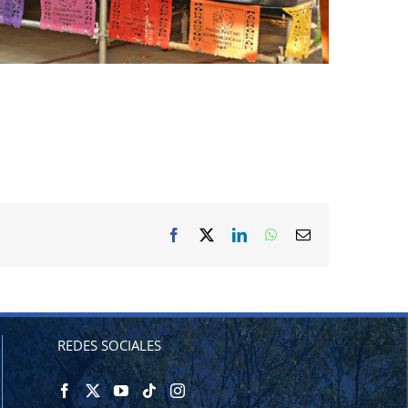
Facebook
X
LinkedIn
WhatsApp
Correo
electrónico
REDES SOCIALES