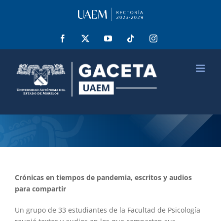
Saltar
al
contenido
Facebook
X
YouTube
Tiktok
Instagram
Crónicas en tiempos de pandemia, escritos y audios
para compartir
Un grupo de 33 estudiantes de la Facultad de Psicología