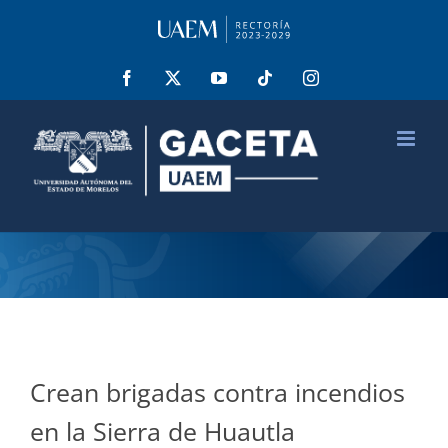
Saltar
al
contenido
Facebook
X
YouTube
Tiktok
Instagram
Crean brigadas contra incendios
en la Sierra de Huautla