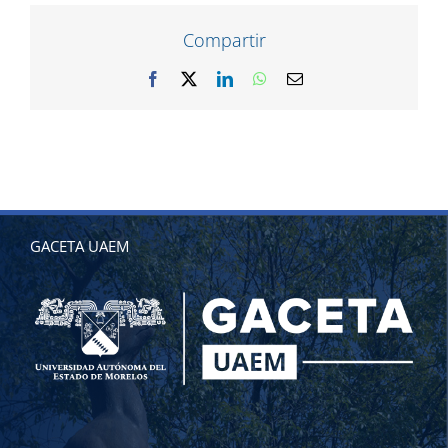
Compartir
Facebook
X
LinkedIn
WhatsApp
Correo
electrónico
GACETA UAEM