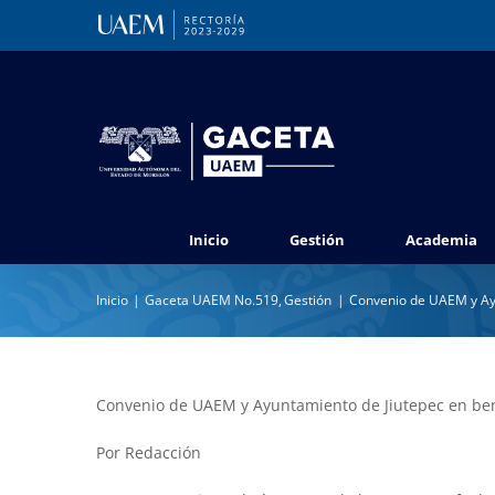
Saltar
al
contenido
Inicio
Gestión
Academia
Inicio
Gaceta UAEM No.519
Gestión
Convenio de UAEM y Ayu
Convenio de UAEM y Ayuntamiento de Jiutepec en bene
Por Redacción