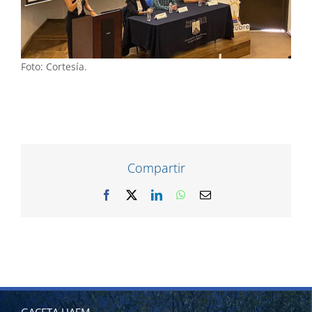
Foto: Cortesía.
Compartir
Facebook
X
LinkedIn
WhatsApp
Correo
electrónico
GACETA UAEM