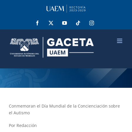
Saltar
al
contenido
Facebook
X
YouTube
Tiktok
Instagram
Conmemoran el Día Mundial de la Concienciación sobre
el Autismo
Por Redacción