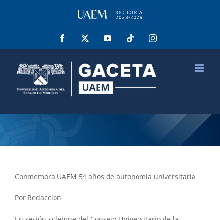
Saltar
al
contenido
Facebook
X
YouTube
Tiktok
Instagram
Conmemora UAEM 54 años de autonomía universitaria
Por Redacción
En sesión solemne del Consejo Universitario de la