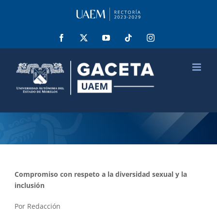
Saltar
al
contenido
Facebook
X
YouTube
Tiktok
Instagram
Compromiso con respeto a la diversidad sexual y la
inclusión
Por Redacción