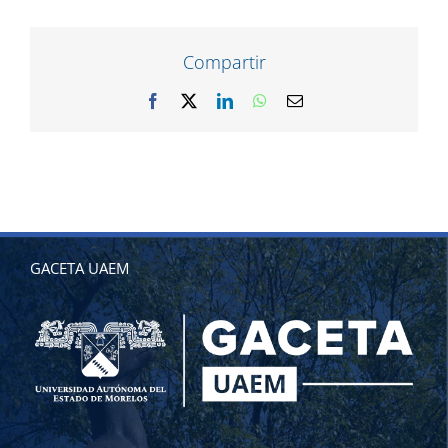
Compartir
Facebook
X
LinkedIn
WhatsApp
Correo
electrónico
GACETA UAEM