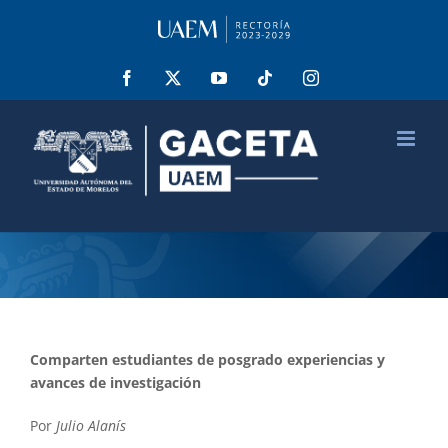
Saltar
al
contenido
Facebook
X
YouTube
Tiktok
Instagram
Comparten estudiantes de posgrado experiencias y
avances de investigación
Por
Julio Alanís