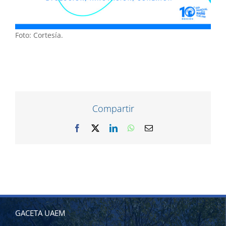
Foto: Cortesía.
Compartir
Facebook
X
LinkedIn
WhatsApp
Correo
electrónico
GACETA UAEM