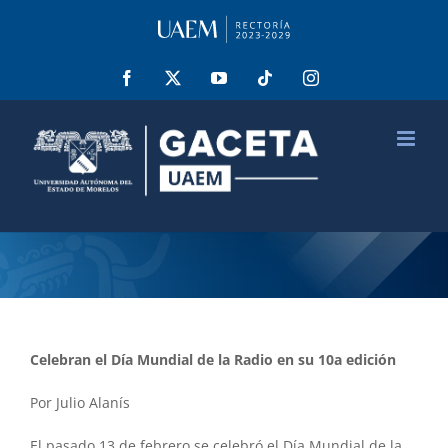
Saltar
al
contenido
Facebook
X
YouTube
Tiktok
Instagram
Celebran el Día Mundial de la Radio en su 10a edición
Por Julio Alanís
El pasado 13 de febrero se celebró el Día Mundial de la