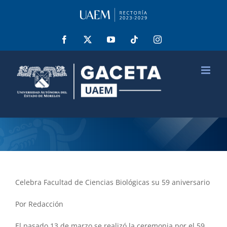
Saltar
al
contenido
Facebook
X
YouTube
Tiktok
Instagram
Celebra Facultad de Ciencias Biológicas su 59 aniversario
Por Redacción
El pasado 13 de marzo se realizó la ceremonia por el 59