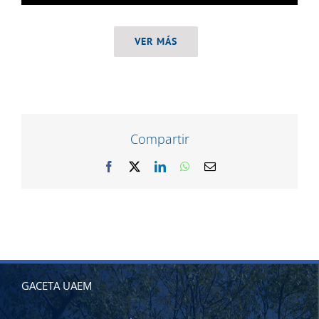
VER MÁS
Compartir
Facebook
X
LinkedIn
WhatsApp
Correo
electrónico
GACETA UAEM