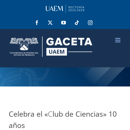
Saltar
al
contenido
Facebook
X
YouTube
Tiktok
Instagram
Celebra el «
C
lub de Ciencias» 10
años