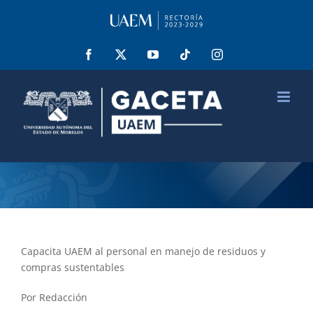
Saltar
al
contenido
Facebook
X
YouTube
Tiktok
Instagram
Capacita UAEM al personal en manejo de residuos y
compras sustentables
Por Redacción