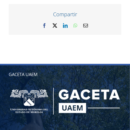
Compartir
Facebook
X
LinkedIn
WhatsApp
Correo
electrónico
GACETA UAEM