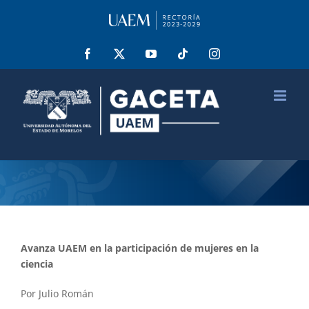
Saltar
al
contenido
Facebook
X
YouTube
Tiktok
Instagram
Avanza UAEM en la participación de mujeres en la
ciencia
Por Julio Román