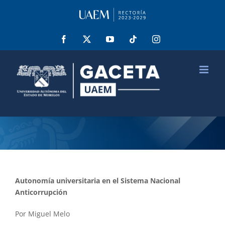
Saltar
al
contenido
Facebook
X
YouTube
Tiktok
Instagram
Autonomía universitaria en el Sistema Nacional
Anticorrupción
Por Miguel Melo