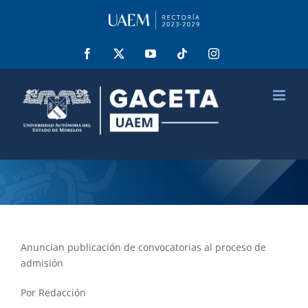
Saltar
al
contenido
Facebook
X
YouTube
Tiktok
Instagram
Anuncian publicación de convocatorias al proceso de
admisión
Por Redacción