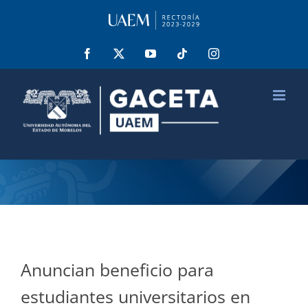
Saltar
al
contenido
Facebook
X
YouTube
Tiktok
Instagram
Anuncian beneficio para
estudiantes universitarios en