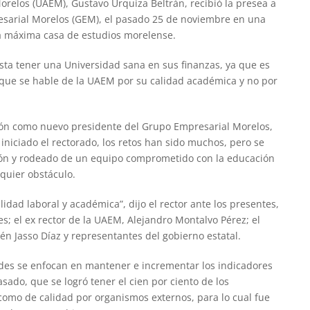
orelos (UAEM), Gustavo Urquiza Beltrán, recibió la presea a
resarial Morelos (GEM), el pasado 25 de noviembre en una
la máxima casa de estudios morelense.
sta tener una Universidad sana en sus finanzas, ya que es
 que se hable de la UAEM por su calidad académica y no por
León como nuevo presidente del Grupo Empresarial Morelos,
 iniciado el rectorado, los retos han sido muchos, pero se
ón y rodeado de un equipo comprometido con la educación
lquier obstáculo.
dad laboral y académica”, dijo el rector ante los presentes,
; el ex rector de la UAEM, Alejandro Montalvo Pérez; el
bén Jasso Díaz y representantes del gobierno estatal.
ades se enfocan en mantener e incrementar los indicadores
ado, que se logró tener el cien por ciento de los
omo de calidad por organismos externos, para lo cual fue