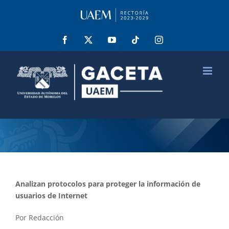
Saltar
al
contenido
Facebook
X
YouTube
Tiktok
Instagram
Analizan protocolos para proteger la información de
usuarios de Internet
Por Redacción