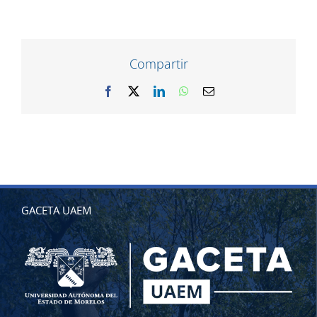
Compartir
Facebook
X
LinkedIn
WhatsApp
Correo
electrónico
GACETA UAEM