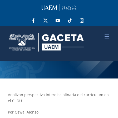
Saltar
al
contenido
Facebook
X
YouTube
Tiktok
Instagram
Analizan perspectiva interdisciplinaria del currículum en
el CIIDU
Por Oswal Alonso