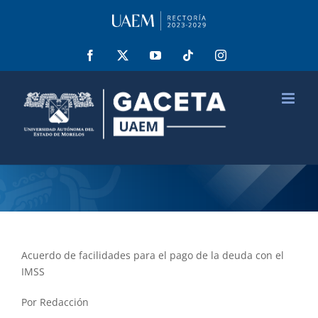
Saltar
al
contenido
Facebook
X
YouTube
Tiktok
Instagram
Acuerdo de facilidades para el pago de la deuda con el
IMSS
Por Redacción