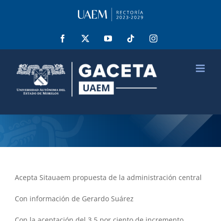
Saltar
al
contenido
Facebook
X
YouTube
Tiktok
Instagram
Acepta Sitauaem propuesta de la administración central
Con información de Gerardo Suárez
Con la aceptación del 3.5 por ciento de incremento