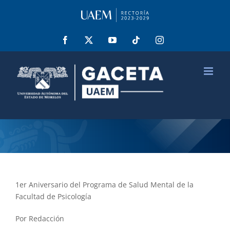
Saltar
al
contenido
Facebook
X
YouTube
Tiktok
Instagram
1er Aniversario del Programa de Salud Mental de la
Facultad de Psicología
Por Redacción